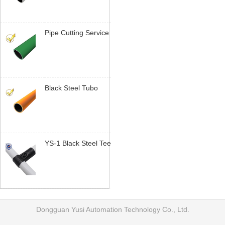
System | Yusilean
Pipe Cutting Service
| Sob Medida Length
Tubo Lean |
Yusilean
Black Steel Tubo
Lean | Industrial
Pipe System |
Yusilean
YS-1 Black Steel Tee
Joint | 28mm Tubo
Lean Connector |
Yusilean
Dongguan Yusi Automation Technology Co., Ltd.