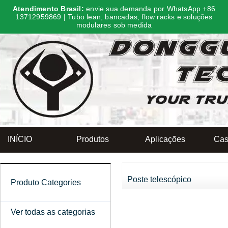
Atendimento Brasil:
envie sua demanda por WhatsApp +86
13712959869 | Tubo lean, bancadas, flow racks e soluções
modulares sob medida
INÍCIO
Produtos
Aplicações
Cas
Poste telescópico
Produto Categories
Ver todas as categorias