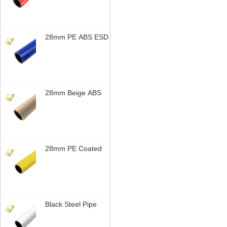
Steel Tube
Manufatura |
Yusilean
28mm PE ABS ESD
Coated Tubo Lean |
Steel Tubo Lean for
Bancada de
Trabalho | Yusilean
28mm Beige ABS
Coated Steel Tubo
Lean | Sistema
Modular de Tubos |
Yusilean
28mm PE Coated
Steel Tubo Lean |
Sistema Modular de
Tubos | Yusilean
Black Steel Pipe
Bracket | Industrial
Rack de Tubos