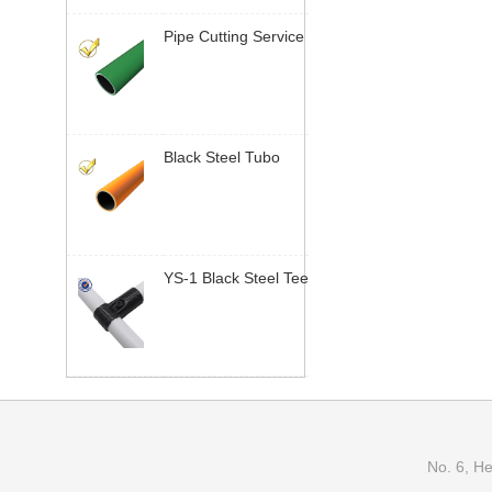
Pipe Cutting Service
| Sob Medida Length
Tubo Lean |
Yusilean
Black Steel Tubo
Lean | Industrial
Pipe System |
Yusilean
YS-1 Black Steel Tee
Joint | 28mm Tubo
Lean Connector |
Yusilean
No. 6, H