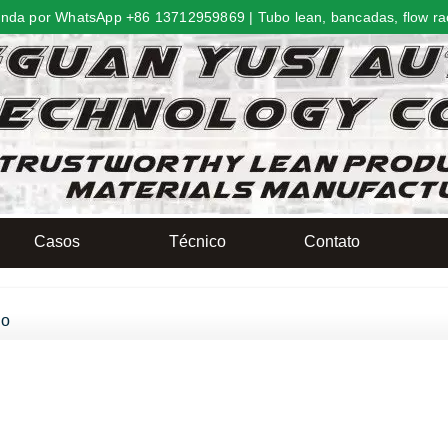
nda por WhatsApp +86 13712959869 | Tubo lean, bancadas, flow ra
Casos
Técnico
Contato
ho