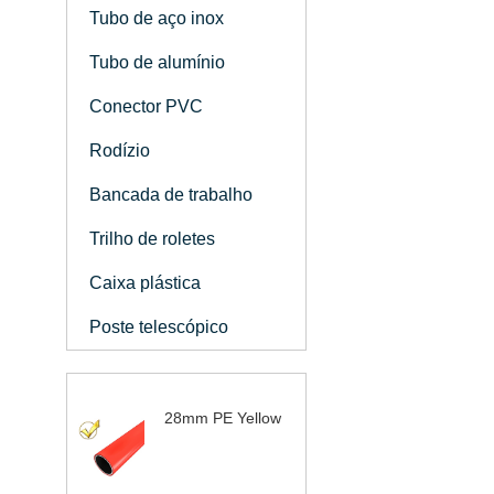
Tubo de aço inox
Tubo de alumínio
Conector PVC
Rodízio
Bancada de trabalho
Trilho de roletes
Caixa plástica
Poste telescópico
28mm PE Yellow
Coated Tubo Lean |
Steel Tube
Manufatura |