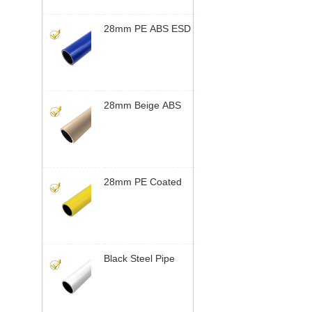
Yusilean
28mm PE ABS ESD
Coated Tubo Lean |
Steel Tubo Lean for
Bancada de
Trabalho | Yusilean
28mm Beige ABS
Coated Steel Tubo
Lean | Sistema
Modular de Tubos |
Yusilean
28mm PE Coated
Steel Tubo Lean |
Sistema Modular de
Tubos | Yusilean
Black Steel Pipe
Bracket | Industrial
Rack de Tubos
System | Yusilean