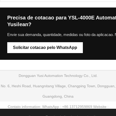
Precisa de cotacao para YSL-4000E Automa
Yusilean?
Envie sua demanda, quantidade, medidas ou foto da aplicacao. 
Solicitar cotacao pelo WhatsApp
Dongguan Yusi Automation Technology Co., Ltd.
No. 6, Heshi Road, Huangnitang Village, Changping Town, Dongguan,
Guangdong, China
Contato information: WhatsApp : +86 13712959869 Website :