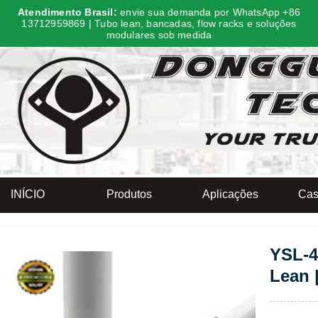
Atendimento Brasil:
envie sua demanda por WhatsApp +86
13712959869 | Tubo lean, bancadas, flow racks e soluções
modulares sob medida
INÍCIO
Produtos
Aplicações
Cas
YSL-4
Lean 